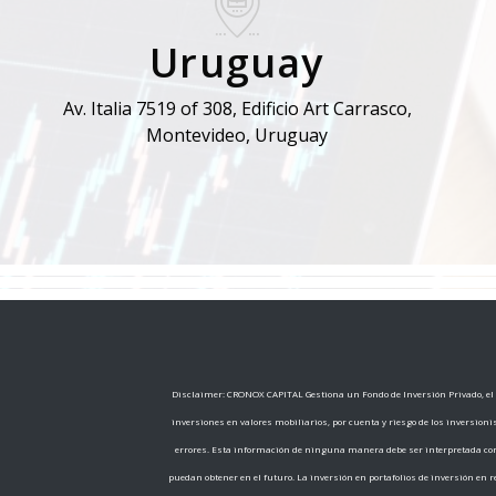
Uruguay
Av. Italia 7519 of 308, Edificio Art Carrasco,
Montevideo, Uruguay
Disclaimer: CRONOX CAPITAL Gestiona un Fondo de Inversión Privado, el c
inversiones en valores mobiliarios, por cuenta y riesgo de los inversion
errores. Esta información de ninguna manera debe ser interpretada com
puedan obtener en el futuro. La inversión en portafolios de inversión en