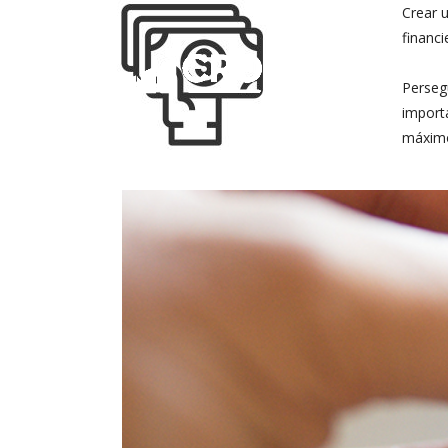
Crear u
financi
Persegu
importa
máximo