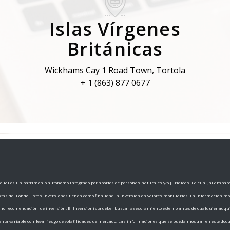
Islas Vírgenes
Británicas
Wickhams Cay 1 Road Town, Tortola
+ 1 (863) 877 0677
ual es un patrimonio autónomo integrado por aportes de personas naturales y/o jurídicas. La cual, al amparo d
istas del Fondo. Estas inversiones tienen como finalidad la inversión en valores mobiliarios. La información m
o recomendación de inversión. El Inversionista deber buscar asesoramiento externo antes de cualquier adqui
 renta variable conlleva riesgo de volatilidades de mercado. Las informaciones que se pueda mostrar en este do