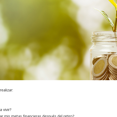
ealizar:
 vivir?
r mis metas financieras después del retiro?