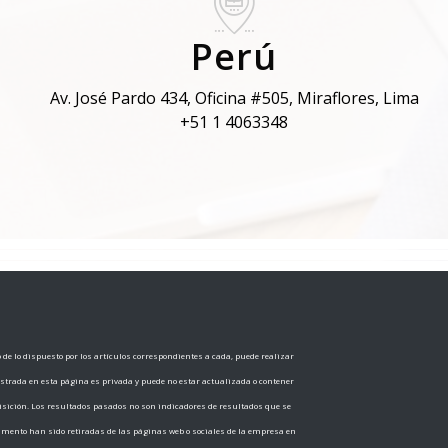
Perú
Av. José Pardo 434, Oficina #505, Miraflores, Lima
+51 1 4063348
e lo dispuesto por los artículos correspondientes a cada, puede realizar
ostrada en esta página es privada y puede no estar actualizada o contener
sición. Los resultados pasados no son indicadores de resultados que se
cumento han sido retiradas de las páginas web o sociales de la empresa en