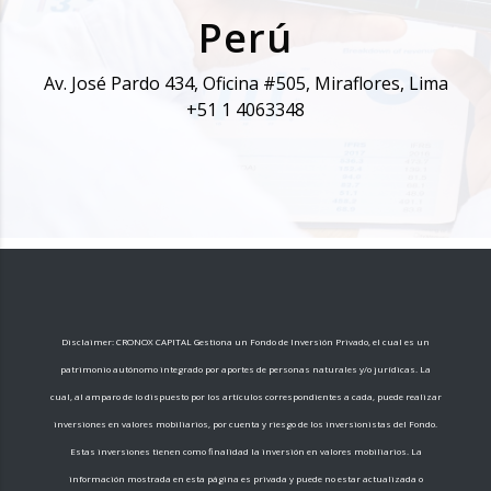
Perú
Av. José Pardo 434, Oficina #505, Miraflores, Lima
+51 1 4063348
Disclaimer: CRONOX CAPITAL Gestiona un Fondo de Inversión Privado, el cual es un
patrimonio autónomo integrado por aportes de personas naturales y/o jurídicas. La
cual, al amparo de lo dispuesto por los artículos correspondientes a cada, puede realizar
inversiones en valores mobiliarios, por cuenta y riesgo de los inversionistas del Fondo.
Estas inversiones tienen como finalidad la inversión en valores mobiliarios. La
información mostrada en esta página es privada y puede no estar actualizada o