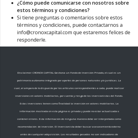
¿Cómo puede comunicarse con nosotros sobre
estos términos y condiciones?
Si tiene preguntas o comentarios sobre estos
términos y condiciones, puede contactarnos a
info@cronoxcapital.com que estaremos felices de
responderle.
Disclaimer: CRONOX CAPITAL Gestiona un Fondo de Inversión Privado, el cual es un
patrimonio autónomo integrado por aportes de personas naturales y/o jurídicas. La
cual, al amparo de lo dispuesto por los artículos correspondientes a cada, puede realizar
inversiones en valores mobiliarios, por cuenta y riesgo de los inversionistas del Fondo.
Estas inversiones tienen como finalidad la inversión en valores mobiliarios. La
información mostrada en esta página es privada y puede no estar actualizada o
contener errores. Esta información de ninguna manera debe ser interpretada como
recomendación de inversión. El Inversionista deber buscar asesoramiento externo
antes de cualquier adquisición. Los resultados pasados no son indicadores de