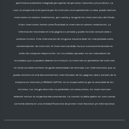
patrimonio autónomo integrado por aportes de personas naturales y/o jurídicas. La
cual, al amparo de lo dispuesto por los artículos correspondientes a cada, puede realizar
inversiones en valores mobiliarios, por cuenta y riesgo de los inversionistas del Fondo.
Estas inversiones tienen como finalidad la inversión en valores mobiliarios. La
información mostrada en esta página es privada y puede no estar actualizada o
contener errores. Esta información de ninguna manera debe ser interpretada como
recomendación de inversión. El Inversionista deber buscar asesoramiento externo
antes de cualquier adquisición. Los resultados pasados no son indicadores de
resultados que se puedan obtener en el futuro. La inversión en portafolios de inversión
en renta variable conlleva riesgo de volatilidades de mercado. Las informaciones que se
pueda mostrar en este documento han sido retiradas de las páginas web o sociales de la
empresa en mención y CRONOX CAPITAL no se responsabiliza por la veracidad de las
mismas. Los riesgos descritos no pretenden ser exhaustivos, los inversionistas
deberán revisar la respectiva documentación. La cuenta custodia podrá ser una cuenta
corriente abierta en una entidad financiera de primer nivel Nacional y/o Internacional.