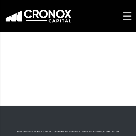
Disclaimer: CRONOX CAPITAL Gestiona un Fondo de Inversión Privado, el cual es un