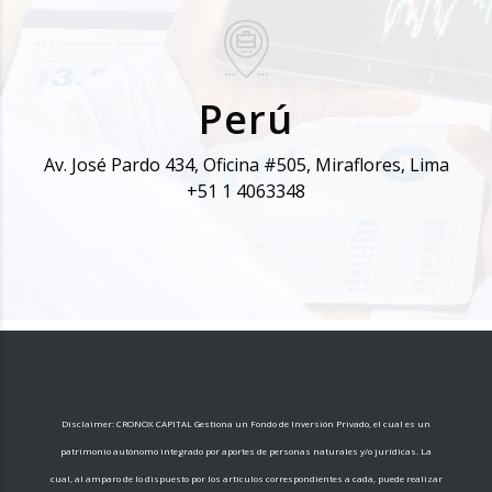
Perú
Av. José Pardo 434, Oficina #505, Miraflores, Lima
+51 1 4063348
Disclaimer: CRONOX CAPITAL Gestiona un Fondo de Inversión Privado, el cual es un
patrimonio autónomo integrado por aportes de personas naturales y/o jurídicas. La
cual, al amparo de lo dispuesto por los artículos correspondientes a cada, puede realizar