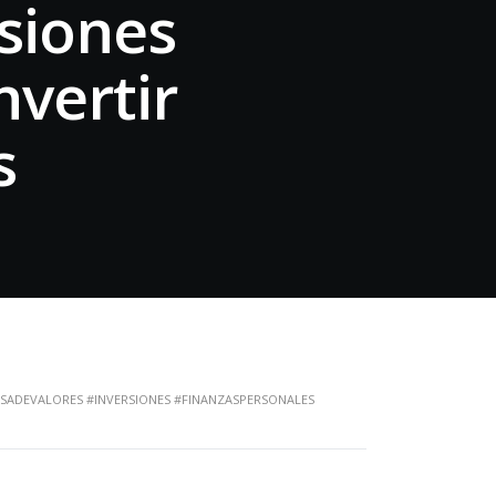
siones
nvertir
s
SADEVALORES #INVERSIONES #FINANZASPERSONALES