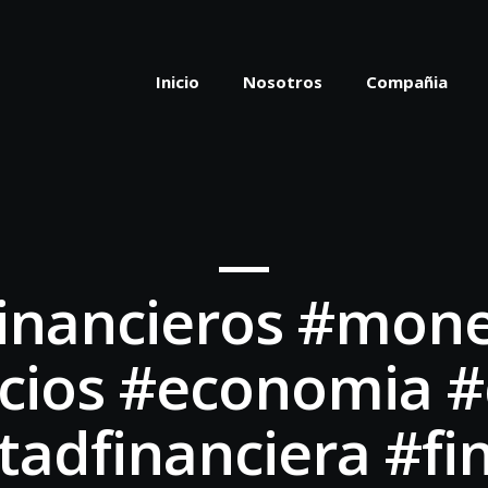
Inicio
Nosotros
Compañia
nancieros #mone
cios #economia #
rtadfinanciera #fi