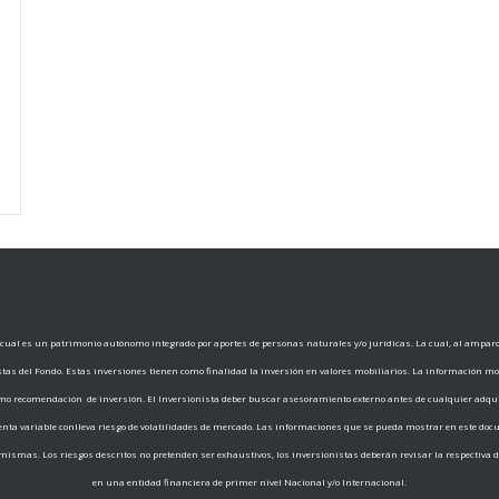
ual es un patrimonio autónomo integrado por aportes de personas naturales y/o jurídicas. La cual, al amparo d
istas del Fondo. Estas inversiones tienen como finalidad la inversión en valores mobiliarios. La información m
o recomendación de inversión. El Inversionista deber buscar asesoramiento externo antes de cualquier adqui
 renta variable conlleva riesgo de volatilidades de mercado. Las informaciones que se pueda mostrar en este do
ismas. Los riesgos descritos no pretenden ser exhaustivos, los inversionistas deberán revisar la respectiva 
en una entidad financiera de primer nivel Nacional y/o Internacional.