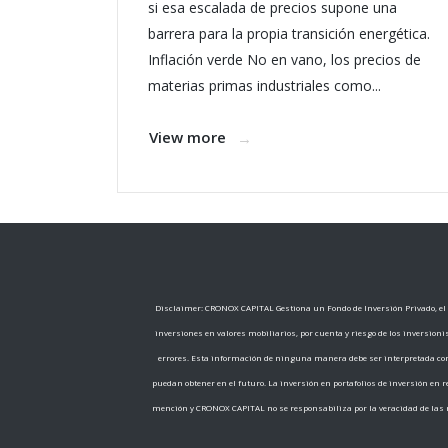
si esa escalada de precios supone una
barrera para la propia transición energética.
Inflación verde No en vano, los precios de
materias primas industriales como...
View more
Disclaimer: CRONOX CAPITAL Gestiona un Fondo de Inversión Privado, el c
inversiones en valores mobiliarios, por cuenta y riesgo de los inversion
errores. Esta información de ninguna manera debe ser interpretada com
puedan obtener en el futuro. La inversión en portafolios de inversión en
mención y CRONOX CAPITAL no se responsabiliza por la veracidad de las m