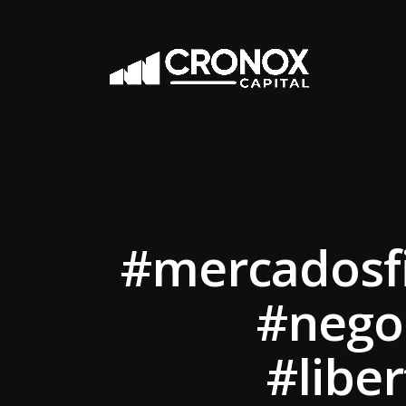
#mercadosfi
#nego
#libe