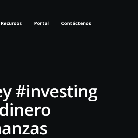
Recursos
Portal
Contáctenos
y #investing
dinero
nanzas