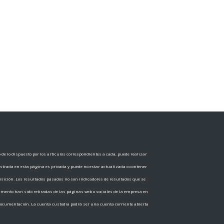
e lo dispuesto por los artículos correspondientes a cada, puede realizar
ostrada en esta página es privada y puede no estar actualizada o contener
sición. Los resultados pasados no son indicadores de resultados que se
cumento han sido retiradas de las páginas web o sociales de la empresa en
documentación. La cuenta custodia podrá ser una cuenta corriente abierta