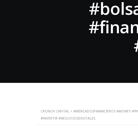
#bols
#finan
CRONOX CAPITAL
>
#MERCADOSFINANCIEROS #MONEY #INV
#INVERTIR #NEGOCIOSDIGITALES