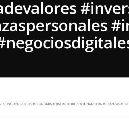
adevalores #inver
zaspersonales #i
#negociosdigitale
ESTING #NEGOCIOS #ECONOMIA #DINERO #LIBERTADFINANCIERA #FINANZAS #BOL