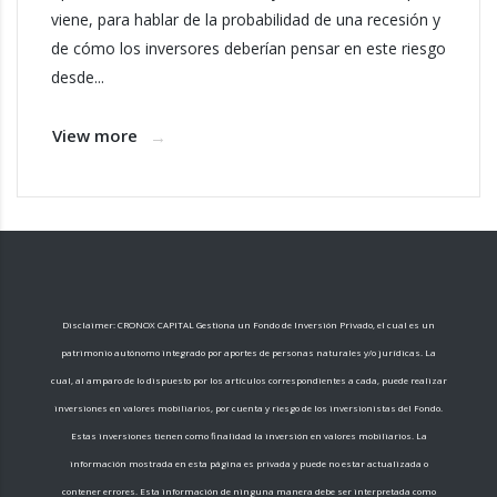
viene, para hablar de la probabilidad de una recesión y
de cómo los inversores deberían pensar en este riesgo
desde...
View more
Disclaimer: CRONOX CAPITAL Gestiona un Fondo de Inversión Privado, el cual es un
patrimonio autónomo integrado por aportes de personas naturales y/o jurídicas. La
cual, al amparo de lo dispuesto por los artículos correspondientes a cada, puede realizar
inversiones en valores mobiliarios, por cuenta y riesgo de los inversionistas del Fondo.
Estas inversiones tienen como finalidad la inversión en valores mobiliarios. La
información mostrada en esta página es privada y puede no estar actualizada o
contener errores. Esta información de ninguna manera debe ser interpretada como