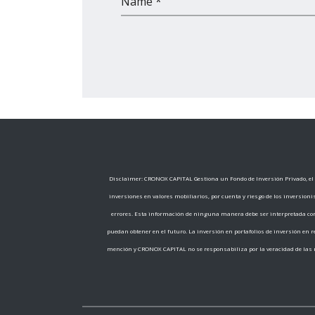
Name *
Disclaimer: CRONOX CAPITAL Gestiona un Fondo de Inversión Privado, el c
inversiones en valores mobiliarios, por cuenta y riesgo de los inversion
errores. Esta información de ninguna manera debe ser interpretada com
puedan obtener en el futuro. La inversión en portafolios de inversión en
mención y CRONOX CAPITAL no se responsabiliza por la veracidad de las m