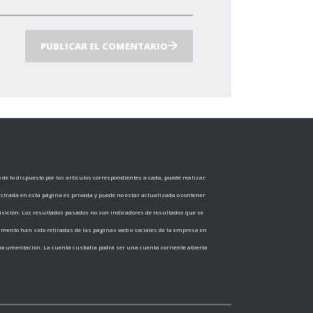
PUBLICAR EL COMENTARIO
e lo dispuesto por los artículos correspondientes a cada, puede realizar
ostrada en esta página es privada y puede no estar actualizada o contener
sición. Los resultados pasados no son indicadores de resultados que se
cumento han sido retiradas de las páginas web o sociales de la empresa en
documentación. La cuenta custodia podrá ser una cuenta corriente abierta