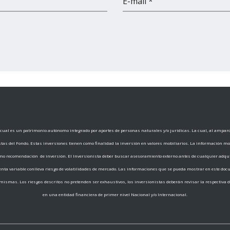
E-mail *
ual es un patrimonio autónomo integrado por aportes de personas naturales y/o jurídicas. La cual, al amparo d
istas del Fondo. Estas inversiones tienen como finalidad la inversión en valores mobiliarios. La información m
o recomendación de inversión. El Inversionista deber buscar asesoramiento externo antes de cualquier adqui
 renta variable conlleva riesgo de volatilidades de mercado. Las informaciones que se pueda mostrar en este do
ismas. Los riesgos descritos no pretenden ser exhaustivos, los inversionistas deberán revisar la respectiva 
en una entidad financiera de primer nivel Nacional y/o Internacional.