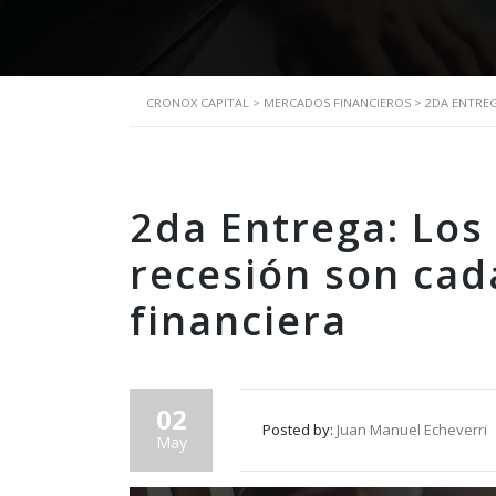
CRONOX CAPITAL
>
MERCADOS FINANCIEROS
>
2DA ENTREG
2da Entrega: Los
recesión son cad
financiera
02
Posted by:
Juan Manuel Echeverri
May