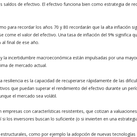
 saldos de efectivo. El efectivo funciona bien como estrategia de r
o para recordar los años 70 y 80 recordarán que la alta inflación si
e come el valor del efectivo. Una tasa de inflación del 9% significa q
 al final de ese año.
y la incertidumbre macroeconómica están impulsadas por una mayor in
lima de mercado actual.
La resiliencia es la capacidad de recuperarse rápidamente de las dificult
activos que puedan superar el rendimiento del efectivo durante un per
aunque el mercado sea volátil.
r en empresas con características resistentes, que cotizan a valuacio
si los inversores buscan lo suficiente (o si invierten en una estrateg
tructurales, como por ejemplo la adopción de nuevas tecnologías (int